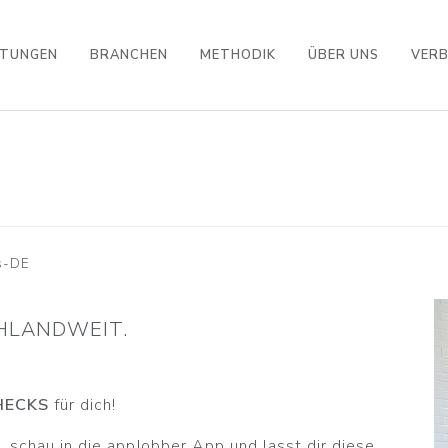
STUNGEN
BRANCHEN
METHODIK
ÜBER UNS
VER
S
s-DE
HLANDWEIT.
HECKS
für dich!
 schau in die appJobber App und lasst dir diese