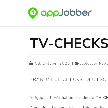
LEI
Zum Hauptinhalt springen
TV-CHECK
08. Oktober 2025
|
appJobber-New
BRANDNEUE CHECKS, DEUTSC
Aufgepasst: Wir haben brandneue
TV-C
Wenn du unterwegs bist und Hunger hast,