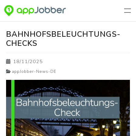
Aller au contenu principal
BAHNHOFSBELEUCHTUNGS-
CHECKS
18/11/2025
appJobber-News-DE