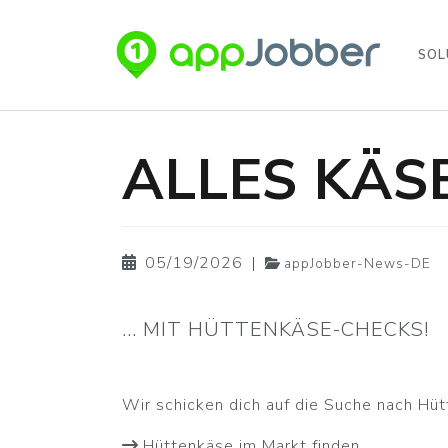
SOL
Skip to main content
ALLES KÄSE
05/19/2026
|
appJobber-News-DE
... MIT HÜTTENKÄSE-CHECKS!
Wir schicken dich auf die Suche nach Hüt
Hüttenkäse im Markt finden