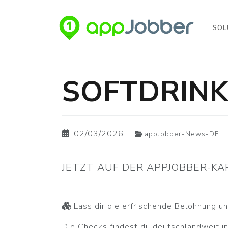
SOL
Skip to main content
SOFTDRINK
02/03/2026
|
appJobber-News-DE
JETZT AUF DER APPJOBBER-KA
Lass dir die erfrischende Belohnung u
Die Checks findest du deutschlandweit i